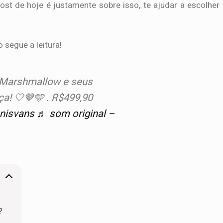
ost de hoje é justamente sobre isso, te ajudar a escolher
 segue a leitura!
 Marshmallow e seus
ça! 🤍🤎🩵 . R$499,90
nisvans
♬ som original –
?