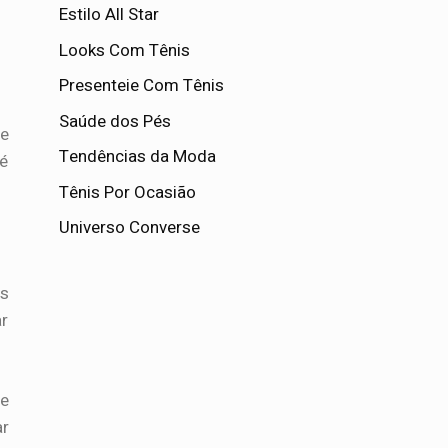
Estilo All Star
Looks Com Tênis
Presenteie Com Tênis
Saúde dos Pés
de
Tendências da Moda
é
Tênis Por Ocasião
Universo Converse
s
ar
ue
ar