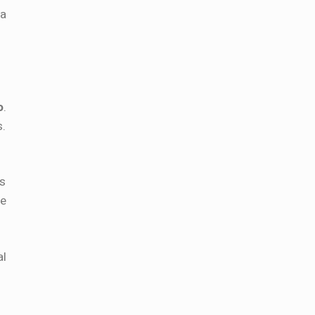
ua
o
.
s.
os
ue
al