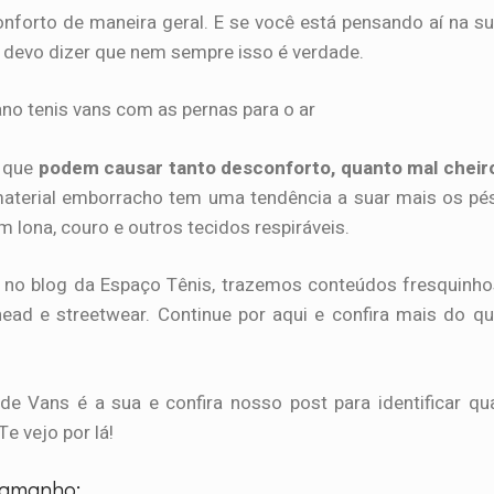
onforto de maneira geral. E se você está pensando aí na s
, devo dizer que nem sempre isso é verdade.
s que
podem causar tanto desconforto, quanto mal cheir
material emborracho tem uma tendência a suar mais os pé
m lona, couro e outros tecidos respiráveis.
 no blog da Espaço Tênis, trazemos conteúdos fresquinh
ead e streetwear. Continue por aqui e confira mais do q
e Vans é a sua e confira nosso post para identificar qu
 Te vejo por lá!
tamanho: