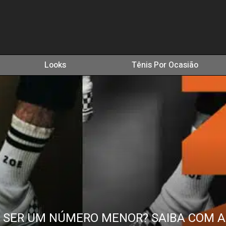
Looks
Tênis Por Ocasião
 SER UM NÚMERO MENOR? SAIBA COM A 