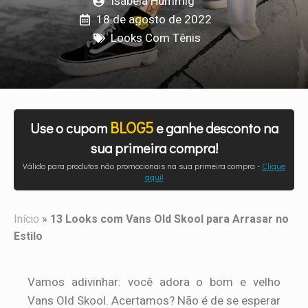
Isabela Hummig
18 de agosto de 2022
Looks Com Tênis
BLOG5
Use o cupom
e ganhe desconto na
sua primeira compra!
Válido para produtos não promocionais na sua primeira compra -
Clique
aqui!
Início
»
13 Looks com Vans Old Skool para Arrasar no
Estilo
Vamos adivinhar: você adora o bom e velho
Vans Old Skool. Acertamos? Não é de se esperar