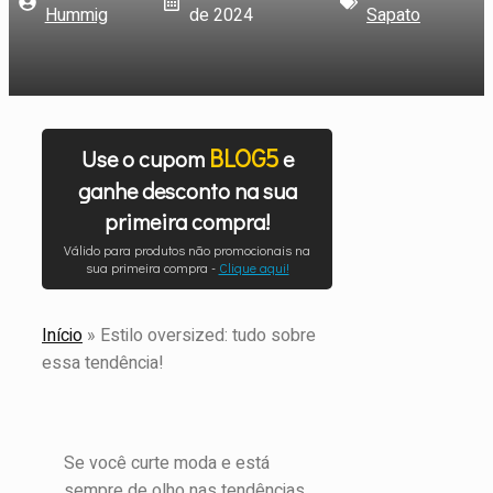
Hummig
de 2024
Sapato
BLOG5
Use o cupom
e
ganhe desconto na sua
primeira compra!
Válido para produtos não promocionais na
sua primeira compra -
Clique aqui!
Início
»
Estilo oversized: tudo sobre
essa tendência!
Se você curte moda e está
sempre de olho nas tendências