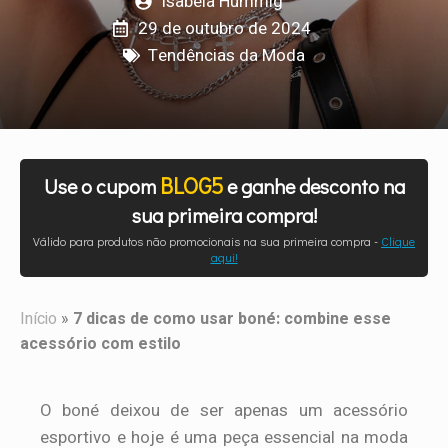
Isabela Hummig
29 de outubro de 2024
Tendências da Moda
BLOG5
Use o cupom
e ganhe desconto na
sua primeira compra!
Válido para produtos não promocionais na sua primeira compra -
Clique
aqui!
Início
»
7 dicas de como usar boné: combine esse
acessório com estilo
O boné deixou de ser apenas um acessório
esportivo e hoje é uma peça essencial na moda