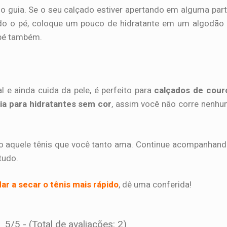
o guia. Se o seu calçado estiver apertando em alguma par
ndo o pé, coloque um pouco de hidratante em um algodão
 pé também.
l e ainda cuida da pele, é perfeito para
calçados de cour
ia para hidratantes sem cor
, assim você não corre nenh
do aquele tênis que você tanto ama. Continue acompanhan
tudo.
ar a secar o tênis mais rápido
, dê uma conferida!
5/5 - (Total de avaliações: 2)