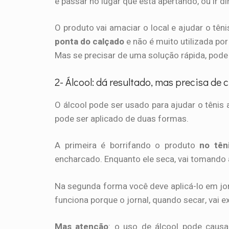
e passar no lugar que está apertando, ou ir di
O produto vai amaciar o local e ajudar o tê
ponta do calçado
e não é muito utilizada po
Mas se precisar de uma solução rápida, pode 
2- Álcool: dá resultado, mas precisa de
O álcool pode ser usado para ajudar o tênis a
pode ser aplicado de duas formas.
A primeira é borrifando o produto
no tên
encharcado. Enquanto ele seca, vai tomando a
Na segunda forma você deve aplicá-lo em jorn
funciona porque o jornal, quando secar, vai ex
Mas atenção
: o uso de álcool pode caus