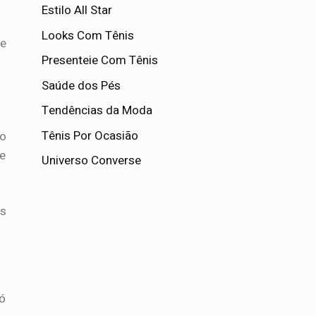
Estilo All Star
Looks Com Tênis
 e
Presenteie Com Tênis
Saúde dos Pés
Tendências da Moda
Tênis Por Ocasião
do
 e
Universo Converse
as
pó