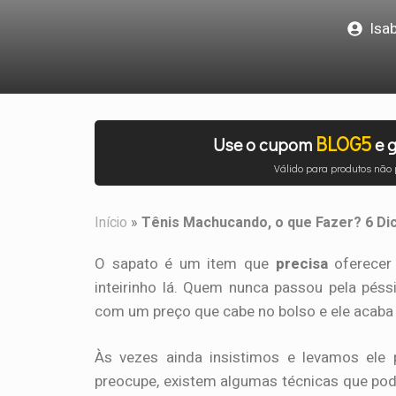
Isa
BLOG5
Use o cupom
e g
Válido para produtos não
Início
»
Tênis Machucando, o que Fazer? 6 Dica
O sapato é um item que
precisa
oferecer 
inteirinho lá. Quem nunca passou pela péss
com um preço que cabe no bolso e ele acaba
Às vezes ainda insistimos e levamos ele 
preocupe, existem algumas técnicas que podem