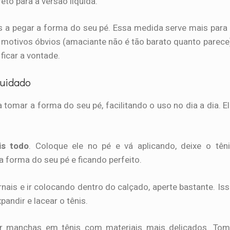
reto para a versão líquida.
nis a pegar a forma do seu pé. Essa medida serve mais para
r motivos óbvios (amaciante não é tão barato quanto parece
ficar a vontade.
 cuidado
 tomar a forma do seu pé, facilitando o uso no dia a dia. E
is todo
. Coloque ele no pé e vá aplicando, deixe o tên
 forma do seu pé e ficando perfeito.
ais e ir colocando dentro do calçado, aperte bastante. Is
pandir e lacear o tênis.
ar manchas em tênis com materiais mais delicados. Tom