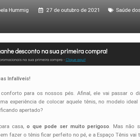
bela Hummig
27 de outubro de 2021
Saúde do
anhe desconto na sua primeira compra!
 promocionais na sua primeira compra -
Clique aqui!
s Infalíveis!
conforto para os nossos pés. Afinal, ele vai passar o d
ima experiência de colocar aquele tênis, no modelo ideal
 ficando apertado?
para casa,
o que pode ser muito perigoso
. Mas não s
 fazer o tênis ficar perfeito no pé, e a Espaço Tênis vai 