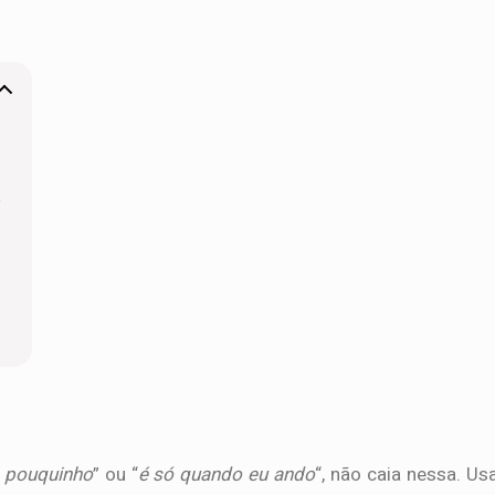
o
m pouquinho
” ou “
é só quando eu ando
“, não caia nessa. Us