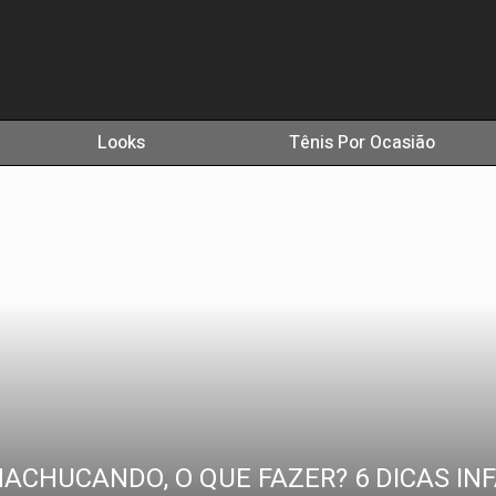
Looks
Tênis Por Ocasião
ACHUCANDO, O QUE FAZER? 6 DICAS INF