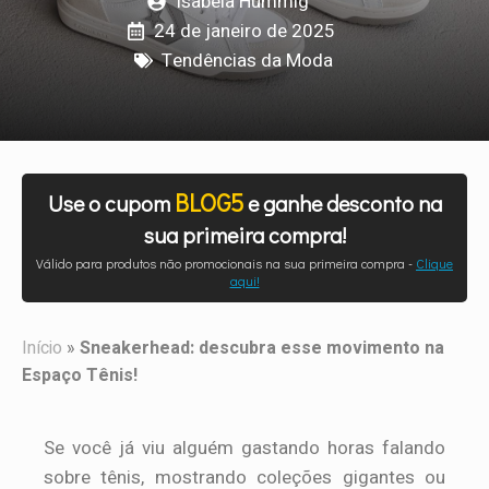
Isabela Hummig
24 de janeiro de 2025
Tendências da Moda
BLOG5
Use o cupom
e ganhe desconto na
sua primeira compra!
Válido para produtos não promocionais na sua primeira compra -
Clique
aqui!
Início
»
Sneakerhead: descubra esse movimento na
Espaço Tênis!
Se você já viu alguém gastando horas falando
sobre tênis, mostrando coleções gigantes ou