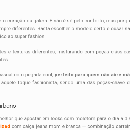
 o coração da galera. E não é só pelo conforto, mas porq
empre diferentes. Basta escolher o modelo certo e ousar n
ico ao super fashion.
es e texturas diferentes, misturando com peças clássica
tes.
casual com pegada cool,
perfeito para quem não abre mã
aquele toque fashionista, sendo uma das peças-chave d
 urbano
 melhor que apostar em looks com moletom para o dia a di
sized
com calça jeans mom e branca — combinação certei