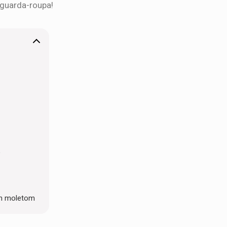
guarda-roupa!
e
om moletom