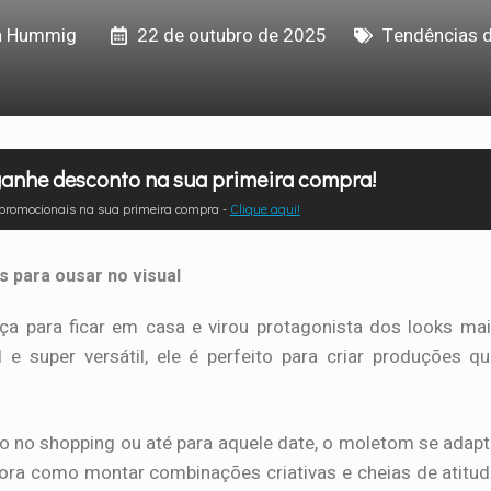
la Hummig
22 de outubro de 2025
Tendências 
anhe desconto na sua primeira compra!
 promocionais na sua primeira compra -
Clique aqui!
s para ousar no visual
a para ficar em casa e virou protagonista dos looks ma
 e super versátil, ele é perfeito para criar produções q
o no shopping ou até para aquele date, o moletom se adap
gora como montar combinações criativas e cheias de atitu