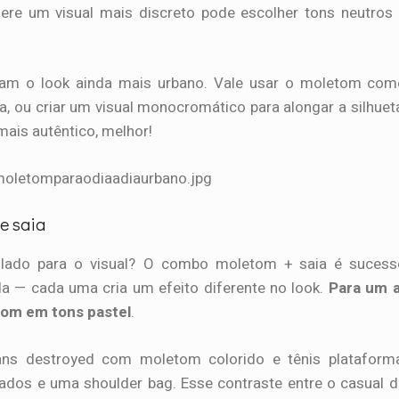
re um visual mais discreto pode escolher tons neutros
ixam o look ainda mais urbano. Vale usar o moletom co
ca, ou criar um visual monocromático para alongar a silhuet
mais autêntico, melhor!
e saia
olado para o visual? O combo moletom + saia é sucess
da — cada uma cria um efeito diferente no look.
Para um a
tom em tons pastel
.
eans destroyed com moletom colorido e tênis plataform
ados e uma shoulder bag. Esse contraste entre o casual 