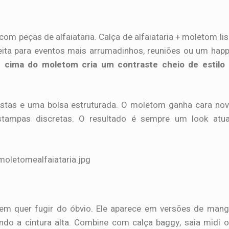
 com peças de alfaiataria. Calça de alfaiataria + moletom li
eita para eventos mais arrumadinhos, reuniões ou um hap
r cima do moletom cria um contraste cheio de estilo
alistas e uma bolsa estruturada. O moletom ganha cara no
stampas discretas. O resultado é sempre um look atual
em quer fugir do óbvio. Ele aparece em versões de man
ndo a cintura alta. Combine com calça baggy, saia midi 