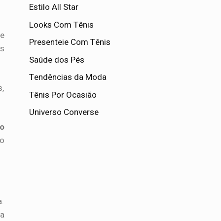
Estilo All Star
Looks Com Tênis
ue
Presenteie Com Tênis
as
Saúde dos Pés
Tendências da Moda
s,
Tênis Por Ocasião
Universo Converse
o
o
a.
ra