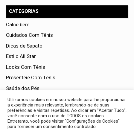
CATEGORIAS
Calce bem
Cuidados Com Tênis
Dicas de Sapato
Estilo All Star
Looks Com Tênis
Presenteie Com Tênis
Saúde dos Pés
Tendências da Moda
Utilizamos cookies em nosso website para lhe proporcionar
a experiência mais relevante, lembrando-se de suas
Tênis Por Ocasião
preferências e visitas repetidas. Ao clicar em "Aceitar Tudo",
você consente com o uso de TODOS os cookies.
Universo Converse
Entretanto, você pode visitar "Configurações de Cookies"
para fornecer um consentimento controlado..