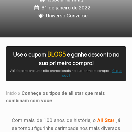
31 de janeiro de 2022
Universo Converse
BLOG5
Use o cupom
e ganhe desconto na
sua primeira compra!
Válido para produtos não promocionais na sua primeira compra -
Clique
aqui!
Início
»
Conheça os tipos de all star que mais
combinam com você
Com mais de 100 anos de história, o
All Star
já
se tornou figurinha carimbada nos mais diversos