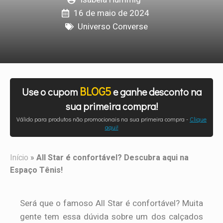
16 de maio de 2024
Universo Converse
BLOG5
Use o cupom
e ganhe desconto na
sua primeira compra!
Válido para produtos não promocionais na sua primeira compra -
Clique
aqui!
Início
»
All Star é confortável? Descubra aqui na
Espaço Tênis!
Será que o famoso All Star é confortável? Muita
gente tem essa dúvida sobre um dos calçados