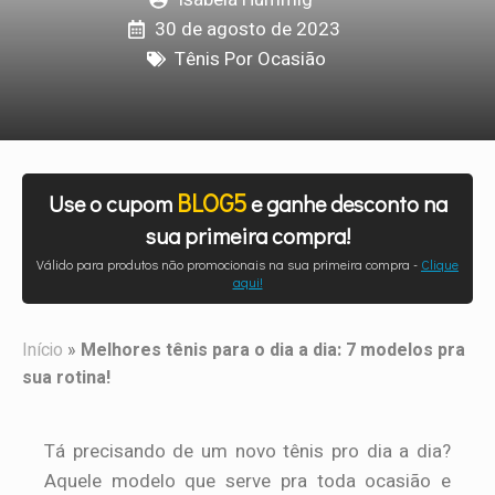
30 de agosto de 2023
Tênis Por Ocasião
BLOG5
Use o cupom
e ganhe desconto na
sua primeira compra!
Válido para produtos não promocionais na sua primeira compra -
Clique
aqui!
Início
»
Melhores tênis para o dia a dia: 7 modelos pra
sua rotina!
Tá precisando de um novo tênis pro dia a dia?
Aquele modelo que serve pra toda ocasião e